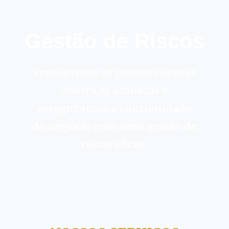
Gestão de Riscos​
Protegemos os nossos clientes
contra as ameaças e
asseguramos a continuidade
do negócio com uma gestão de
riscos eficaz.