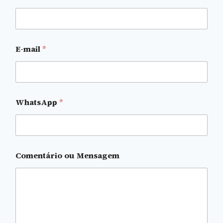
m
e
E
-
m
E-mail
*
a
i
l
N
o
m
WhatsApp
*
e
Comentário ou Mensagem